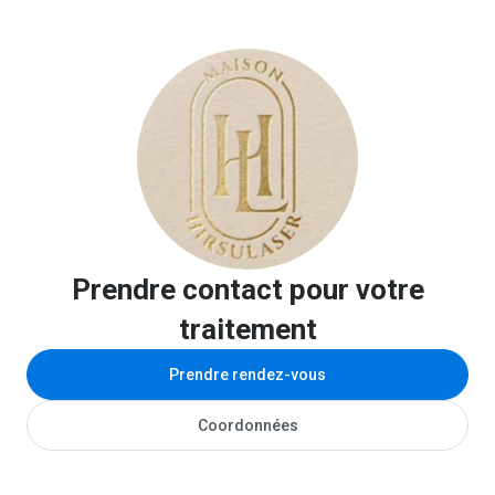
Soin signature( carbonpeel + microneedling )acné, teint
terne, pores dilatés, cicatrices, taches
Traitement des cicatrices ( Laser ERBIUM +
microneedling ).
Dermatologie ablative: verrues, molluscums,
condylomes,kératoses séborrhéiques par
radiofréquence.
Epilation laser
Prendre contact pour votre
HydraFacial
traitement
Photobiomodulation: chute de cheveux, cicatrices,
Prendre rendez-vous
vergetures, psoriasis, rajeunissement, acné
Coordonnées
Rajeunissement intime(gynecologique): sécheresse
vaginale,fuites urinaires, infections),relachement