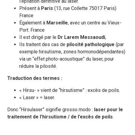
l’épilation définitive au laser.
Présent à
Paris
(13, rue Collette 75017 Paris)
France
Également à
Marseille
, avec un centre au Vieux-
Port. France
Il est dirigé par le
Dr Larem Messaoudi
,
Ils traitent des cas de
pilosité pathologique
(par
exemple hirsutisme, zones hormonodépendantes)
via un “effet photo-acoustique” du laser, pour
réduire la pilosité.
Traduction des termes :
« Hirsu- » vient de “hirsutisme” : excès de poils.
« Laser » = laser.
Donc “Hirsulaser” signifie grosso modo :
laser pour le
traitement de l’hirsutisme / de l’excès de poils
.